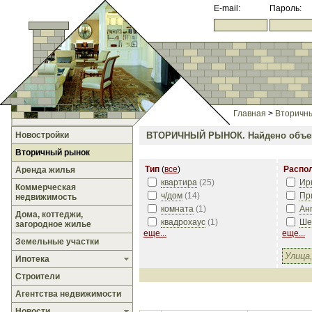
E-mail:
Пароль:
Главная
>
Вторичн
Новостройки
ВТОРИЧНЫЙ РЫНОК.
Найдено объе
Вторичный рынок
Тип
(
все
)
Распо
Аренда жилья
квартира
(
25
)
Ир
Коммерческая
ч/дом
(
14
)
Пр
недвижимость
комната
(
1
)
Ан
Дома, коттеджи,
квадрохаус
(
1
)
Ше
загородное жилье
еще...
еще...
Земельные участки
Ипотека
Строители
Агентства недвижимости
Новости