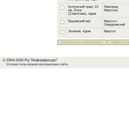
Култукский тракт, 23
Пригород
км, Олха
Иркутска
(Советская), ч/дом
Ершовский м/р
Иркутск /
Свердловский
Зеленая
, ч/дом
Иркутск
Посмотреть отмеченные
Убрать от
© 2004-2026 РЦ "Информресурс"
Условия пользования материалами сайта