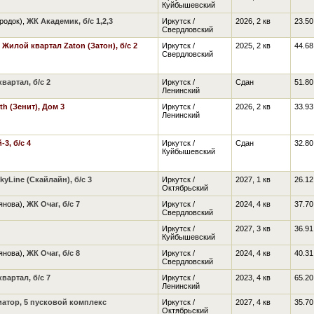
Куйбышевский
родок),
ЖК Академик, б/с 1,2,3
Иркутск /
2026, 2 кв
23.50
Свердловский
,
Жилой квартал Zaton (Затон), б/с 2
Иркутск /
2025, 2 кв
44.68
Свердловский
артал, б/с 2
Иркутск /
Сдан
51.80
Ленинский
th (Зенит), Дом 3
Иркутск /
2026, 2 кв
33.93
Ленинский
3, б/с 4
Иркутск /
Сдан
32.80
Куйбышевский
kyLine (Скайлайн), б/с 3
Иркутск /
2027, 1 кв
26.12
Октябрьский
янова),
ЖК Очаг, б/с 7
Иркутск /
2024, 4 кв
37.70
Свердловский
Иркутск /
2027, 3 кв
36.91
Куйбышевский
янова),
ЖК Очаг, б/с 8
Иркутск /
2024, 4 кв
40.31
Свердловский
артал, б/с 7
Иркутск /
2023, 4 кв
65.20
Ленинский
атор, 5 пусковой комплекс
Иркутск /
2027, 4 кв
35.70
Октябрьский