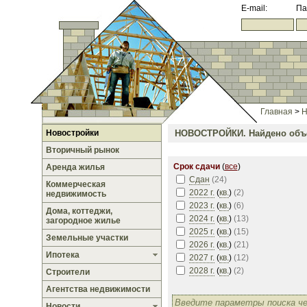
E-mail:
Па
Главная
>
Н
Новостройки
НОВОСТРОЙКИ.
Найдено объе
Вторичный рынок
Срок сдачи
(
все
)
Аренда жилья
Сдан
(
24
)
Коммерческая
2022 г.
(
кв.
)
(
2
)
недвижимость
2023 г.
(
кв.
)
(
6
)
Дома, коттеджи,
2024 г.
(
кв.
)
(
13
)
загородное жилье
2025 г.
(
кв.
)
(
15
)
Земельные участки
2026 г.
(
кв.
)
(
21
)
Ипотека
2027 г.
(
кв.
)
(
12
)
2028 г.
(
кв.
)
(
2
)
Строители
Агентства недвижимости
Новости