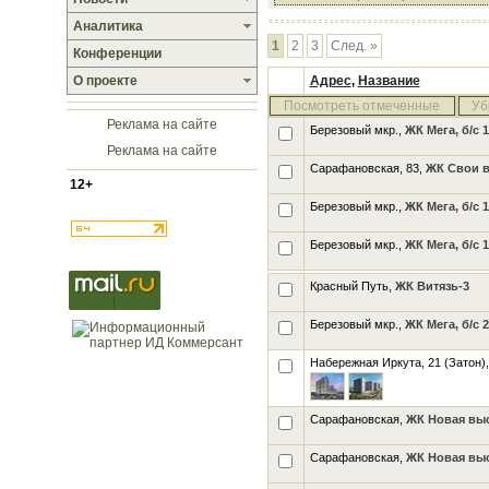
Аналитика
1
2
3
След. »
Конференции
О проекте
Адрес
,
Название
Посмотреть отмеченные
Уб
Реклама на сайте
Березовый мкр.,
ЖК Мега, б/с 1
Реклама на сайте
Сарафановская, 83,
ЖК Свои вм
12+
Березовый мкр.,
ЖК Мега, б/с 1
Березовый мкр.,
ЖК Мега, б/с 1
Красный Путь,
ЖК Витязь-3
Березовый мкр.,
ЖК Мега, б/с 2
Набережная Иркута, 21 (Затон)
Сарафановская,
ЖК Новая выс
Сарафановская,
ЖК Новая выс