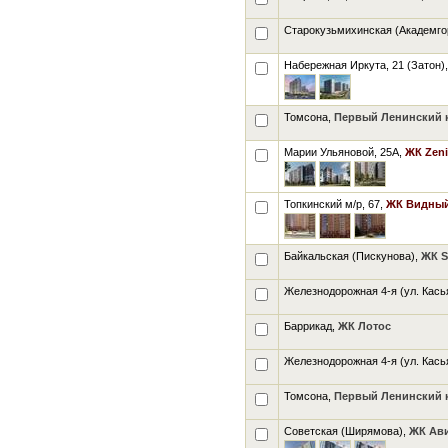
Старокузьмихинская (Академго
Набережная Иркута, 21 (Затон)
Томсона,
Первый Ленинский кв
Марии Ульяновой, 25А,
ЖК Zeni
Топкинский м/р, 67,
ЖК Видный-
Байкальская (Пискунова),
ЖК S
Железнодорожная 4-я (ул. Кась
Баррикад,
ЖК Лотос
Железнодорожная 4-я (ул. Кась
Томсона,
Первый Ленинский кв
Советская (Ширямова),
ЖК Ави