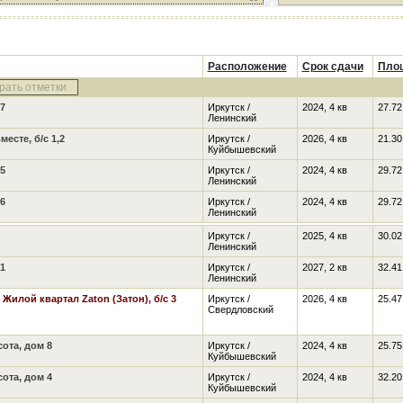
Расположение
Срок сдачи
Пло
рать отметки
7
Иркутск /
2024, 4 кв
27.72
Ленинский
есте, б/с 1,2
Иркутск /
2026, 4 кв
21.30
Куйбышевский
5
Иркутск /
2024, 4 кв
29.72
Ленинский
6
Иркутск /
2024, 4 кв
29.72
Ленинский
Иркутск /
2025, 4 кв
30.02
Ленинский
1
Иркутск /
2027, 2 кв
32.41
Ленинский
,
Жилой квартал Zaton (Затон), б/с 3
Иркутск /
2026, 4 кв
25.47
Свердловский
ота, дом 8
Иркутск /
2024, 4 кв
25.75
Куйбышевский
ота, дом 4
Иркутск /
2024, 4 кв
32.20
Куйбышевский