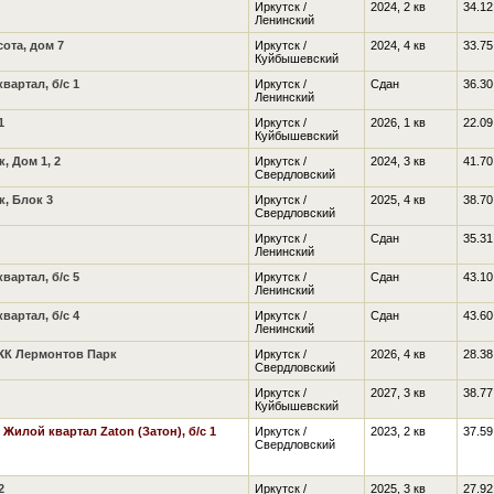
Иркутск /
2024, 2 кв
34.12
Ленинский
ота, дом 7
Иркутск /
2024, 4 кв
33.75
Куйбышевский
артал, б/с 1
Иркутск /
Сдан
36.30
Ленинский
1
Иркутск /
2026, 1 кв
22.09
Куйбышевский
, Дом 1, 2
Иркутск /
2024, 3 кв
41.70
Свердловский
, Блок 3
Иркутск /
2025, 4 кв
38.70
Свердловский
Иркутск /
Сдан
35.31
Ленинский
артал, б/с 5
Иркутск /
Сдан
43.10
Ленинский
артал, б/с 4
Иркутск /
Сдан
43.60
Ленинский
ЖК Лермонтов Парк
Иркутск /
2026, 4 кв
28.38
Свердловский
Иркутск /
2027, 3 кв
38.7
Куйбышевский
,
Жилой квартал Zaton (Затон), б/с 1
Иркутск /
2023, 2 кв
37.59
Свердловский
2
Иркутск /
2025, 3 кв
27.92