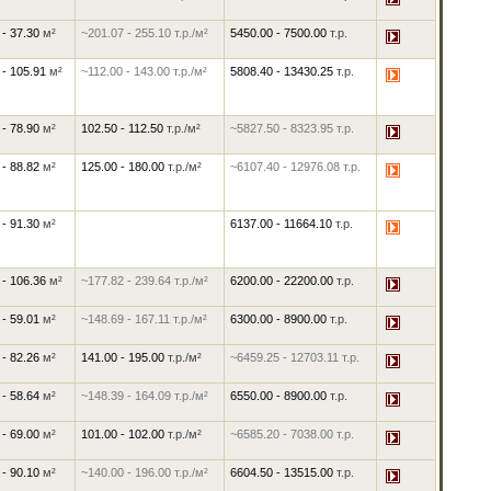
 - 37.30
м²
~201.07
-
255.10
т.р./м²
5450.00
-
7500.00
т.р.
 - 105.91
м²
~112.00
-
143.00
т.р./м²
5808.40
-
13430.25
т.р.
 - 78.90
м²
102.50
-
112.50
т.р./м²
~5827.50
-
8323.95
т.р.
 - 88.82
м²
125.00
-
180.00
т.р./м²
~6107.40
-
12976.08
т.р.
 - 91.30
м²
6137.00
-
11664.10
т.р.
 - 106.36
м²
~177.82
-
239.64
т.р./м²
6200.00
-
22200.00
т.р.
 - 59.01
м²
~148.69
-
167.11
т.р./м²
6300.00
-
8900.00
т.р.
 - 82.26
м²
141.00
-
195.00
т.р./м²
~6459.25
-
12703.11
т.р.
 - 58.64
м²
~148.39
-
164.09
т.р./м²
6550.00
-
8900.00
т.р.
 - 69.00
м²
101.00
-
102.00
т.р./м²
~6585.20
-
7038.00
т.р.
 - 90.10
м²
~140.00
-
196.00
т.р./м²
6604.50
-
13515.00
т.р.