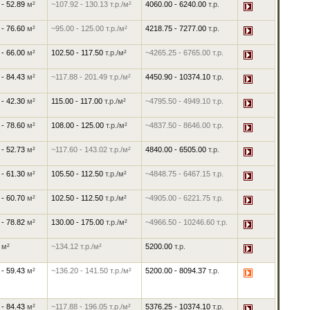
 - 52.89
м²
~107.92
-
130.13
т.р./м²
4060.00
-
6240.00
т.р.
 - 76.60
м²
~95.00
-
125.00
т.р./м²
4218.75
-
7277.00
т.р.
 - 66.00
м²
102.50
-
117.50
т.р./м²
~4265.25
-
6765.00
т.р.
 - 84.43
м²
~117.88
-
201.49
т.р./м²
4450.90
-
10374.10
т.р.
 - 42.30
м²
115.00
-
117.00
т.р./м²
~4795.50
-
4949.10
т.р.
 - 78.60
м²
108.00
-
125.00
т.р./м²
~4837.50
-
8646.00
т.р.
 - 52.73
м²
~117.60
-
143.02
т.р./м²
4840.00
-
6505.00
т.р.
 - 61.30
м²
105.50
-
112.50
т.р./м²
~4848.75
-
6467.15
т.р.
 - 60.70
м²
102.50
-
112.50
т.р./м²
~4905.00
-
6221.75
т.р.
 - 78.82
м²
130.00
-
175.00
т.р./м²
~4966.50
-
10246.60
т.р.
7
м²
~134.12
т.р./м²
5200.00
т.р.
 - 59.43
м²
~136.20
-
141.50
т.р./м²
5200.00
-
8094.37
т.р.
 - 84.43
м²
~117.88
-
196.05
т.р./м²
5376.25
-
10374.10
т.р.