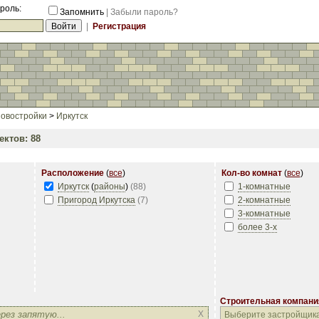
роль:
Запомнить
|
Забыли пароль?
|
Регистрация
овостройки
>
Иркутск
ктов: 88
Расположение
(
все
)
Кол-во комнат
(
все
)
Иркутск
(
районы
)
(
88
)
1-комнатные
Пригород Иркутска
(
7
)
2-комнатные
3-комнатные
более 3-х
Строительная компани
Строительная компани
X