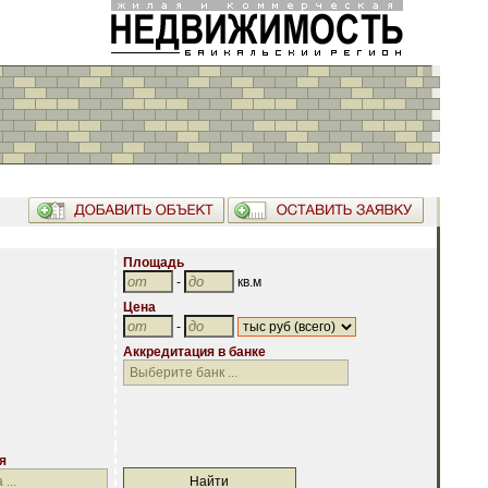
Площадь
-
кв.м
Цена
-
Аккредитация в банке
Аккредитация в банке
я
я