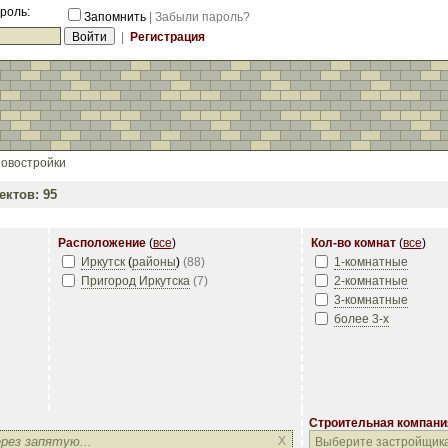
роль:
Запомнить
|
Забыли пароль?
|
Регистрация
овостройки
ктов: 95
Расположение
(
все
)
Кол-во комнат
(
все
)
Иркутск
(
районы
)
(
88
)
1-комнатные
Пригород Иркутска
(
7
)
2-комнатные
3-комнатные
более 3-х
Строительная компани
Строительная компани
X