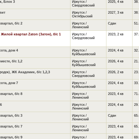
, Блок 3
Иркутск /
2025, 4 кв
38.
Свердловский
вит
Иркутск /
2027, 3 кв
38.
Октябрьский
артал, б/с 2
Иркутск /
Сдан
51.
Ленинский
,
Жилой квартал Zaton (Затон), б/с 1
Иркутск /
2023, 2 кв
37.
Свердловский
ота, дом 4
Иркутск /
2024, 4 кв
32.
Куйбышевский
есте, б/с 1,2
Иркутск /
2026, 4 кв
21.
Куйбышевский
родок),
ЖК Академик, б/с 1,2,3
Иркутск /
2026, 2 кв
23.
Свердловский
ота, дом 7
Иркутск /
2024, 4 кв
33.
Куйбышевский
артал, б/с 8
Иркутск /
2023, 4 кв
71.
Ленинский
6
Иркутск /
2024, 4 кв
29.
Ленинский
артал, б/с 3
Иркутск /
Сдан
65.
Ленинский
артал, б/с 7
Иркутск /
2023, 4 кв
65.
Ленинский
артал, б/с 9
Иркутск /
2023, 4 кв
69.