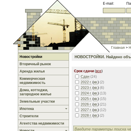
E-mail:
Па
Главная
>
Н
Новостройки
НОВОСТРОЙКИ.
Найдено объе
Вторичный рынок
Срок сдачи
(
все
)
Аренда жилья
Сдан
(
24
)
Коммерческая
2022 г.
(
кв.
)
(
2
)
недвижимость
2023 г.
(
кв.
)
(
6
)
Дома, коттеджи,
2024 г.
(
кв.
)
(
13
)
загородное жилье
2025 г.
(
кв.
)
(
15
)
Земельные участки
2026 г.
(
кв.
)
(
21
)
Ипотека
2027 г.
(
кв.
)
(
12
)
2028 г.
(
кв.
)
(
2
)
Строители
Агентства недвижимости
Новости