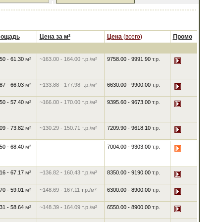
ощадь
Цена за м²
Цена
(всего)
Промо
50 - 61.30
м²
~163.00
-
164.00
т.р./м²
9758.00
-
9991.90
т.р.
87 - 66.03
м²
~133.88
-
177.98
т.р./м²
6630.00
-
9900.00
т.р.
50 - 57.40
м²
~166.00
-
170.00
т.р./м²
9395.60
-
9673.00
т.р.
09 - 73.82
м²
~130.29
-
150.71
т.р./м²
7209.90
-
9618.10
т.р.
50 - 68.40
м²
7004.00
-
9303.00
т.р.
16 - 67.17
м²
~136.82
-
160.43
т.р./м²
8350.00
-
9190.00
т.р.
70 - 59.01
м²
~148.69
-
167.11
т.р./м²
6300.00
-
8900.00
т.р.
31 - 58.64
м²
~148.39
-
164.09
т.р./м²
6550.00
-
8900.00
т.р.