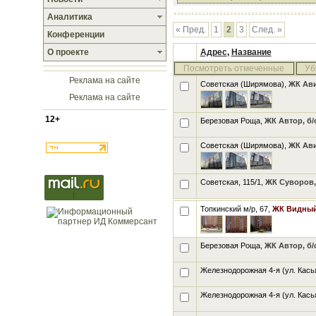
Аналитика
« Пред.
1
2
3
След. »
Конференции
О проекте
Адрес
,
Название
Посмотреть отмеченные
Уб
Реклама на сайте
Советская (Ширямова),
ЖК Ави
Реклама на сайте
12+
Березовая Роща,
ЖК Автор, б/с
Советская (Ширямова),
ЖК Ави
Советская, 115/1,
ЖК Суворов, 
Топкинский м/р, 67,
ЖК Видный-
Березовая Роща,
ЖК Автор, б/с
Железнодорожная 4-я (ул. Кась
Железнодорожная 4-я (ул. Кась