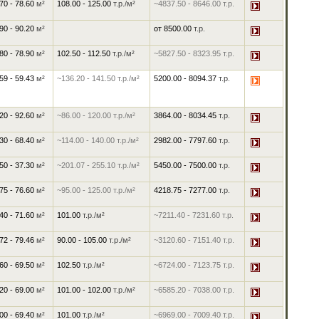
70 - 78.60
м²
108.00
-
125.00
т.р./м²
~4837.50
-
8646.00
т.р.
90 - 90.20
м²
от
8500.00
т.р.
80 - 78.90
м²
102.50
-
112.50
т.р./м²
~5827.50
-
8323.95
т.р.
59 - 59.43
м²
~136.20
-
141.50
т.р./м²
5200.00
-
8094.37
т.р.
20 - 92.60
м²
~86.00
-
120.00
т.р./м²
3864.00
-
8034.45
т.р.
30 - 68.40
м²
~114.00
-
140.00
т.р./м²
2982.00
-
7797.60
т.р.
50 - 37.30
м²
~201.07
-
255.10
т.р./м²
5450.00
-
7500.00
т.р.
75 - 76.60
м²
~95.00
-
125.00
т.р./м²
4218.75
-
7277.00
т.р.
40 - 71.60
м²
101.00
т.р./м²
~7211.40
-
7231.60
т.р.
72 - 79.46
м²
90.00
-
105.00
т.р./м²
~3120.60
-
7151.40
т.р.
60 - 69.50
м²
102.50
т.р./м²
~6724.00
-
7123.75
т.р.
20 - 69.00
м²
101.00
-
102.00
т.р./м²
~6585.20
-
7038.00
т.р.
00 - 69.40
м²
101.00
т.р./м²
~6969.00
-
7009.40
т.р.