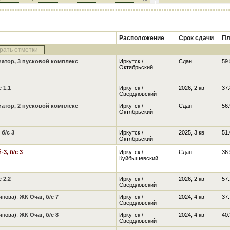
Расположение
Срок сдачи
Пл
рать отметки
атор, 3 пусковой комплекс
Иркутск /
Сдан
59.
Октябрьский
 1.1
Иркутск /
2026, 2 кв
37.
Свердловский
атор, 2 пусковой комплекс
Иркутск /
Сдан
56.
Октябрьский
б/с 3
Иркутск /
2025, 3 кв
51.
Октябрьский
3, б/с 3
Иркутск /
Сдан
36.
Куйбышевский
 2.2
Иркутск /
2026, 2 кв
57.
Свердловский
янова),
ЖК Очаг, б/с 7
Иркутск /
2024, 4 кв
37.
Свердловский
янова),
ЖК Очаг, б/с 8
Иркутск /
2024, 4 кв
40.
Свердловский