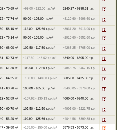
02 - 70.69
м²
~99.00
-
122.00
т.р./м²
3240.27
-
6998.31
т.р.
72 - 77.74
м²
90.00
-
105.00
т.р./м²
~3120.60
-
6996.60
т.р.
30 - 58.10
м²
112.00
-
125.66
т.р./м²
~3931.20
-
6913.90
т.р.
72 - 76.14
м²
90.00
-
105.00
т.р./м²
~2910.60
-
6852.60
т.р.
30 - 66.00
м²
102.50
-
117.50
т.р./м²
~4265.25
-
6765.00
т.р.
31 - 52.73
м²
~117.60
-
143.02
т.р./м²
4840.00
-
6505.00
т.р.
10 - 61.30
м²
105.50
-
112.50
т.р./м²
~4848.75
-
6467.15
т.р.
75 - 64.35
м²
~100.00
-
140.00
т.р./м²
3605.00
-
6435.00
т.р.
41 - 63.76
м²
100.00
-
105.00
т.р./м²
~3403.05
-
6376.00
т.р.
12 - 52.89
м²
~107.92
-
130.13
т.р./м²
4060.00
-
6240.00
т.р.
60 - 60.70
м²
102.50
-
112.50
т.р./м²
~4905.00
-
6221.75
т.р.
40 - 53.20
м²
110.90
-
125.66
т.р./м²
~4044.56
-
5899.88
т.р.
47 - 39.80
м²
~135.00
-
150.00
т.р./м²
3578.53
-
5373.00
т.р.