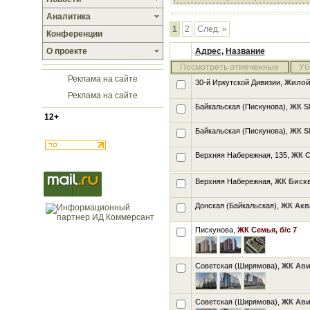
Аналитика
1
2
След. »
Конференции
О проекте
Адрес
,
Название
Посмотреть отмеченные
Уб
Реклама на сайте
30-й Иркутской Дивизии,
Жилой
Реклама на сайте
Байкальская (Пискунова),
ЖК Sk
12+
Байкальская (Пискунова),
ЖК Sk
Верхняя Набережная, 135,
ЖК 
Верхняя Набережная,
ЖК Биск
Донская (Байкальская),
ЖК Аква
Пискунова,
ЖК Семья, б/с 7
Советская (Ширямова),
ЖК Ави
Советская (Ширямова),
ЖК Ави