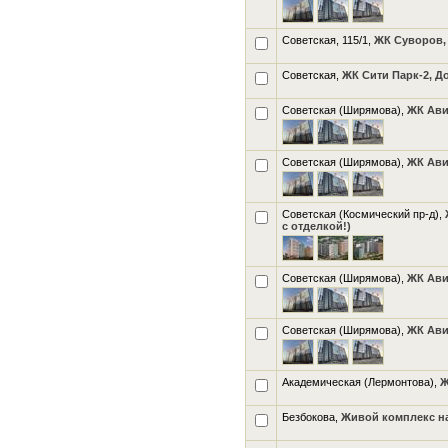
Советская, 115/1,
ЖК Суворов, 
Советская,
ЖК Сити Парк-2, Д
Советская (Ширямова),
ЖК Ави
Советская (Ширямова),
ЖК Ави
Советская (Космический пр-д),
с отделкой!)
Советская (Ширямова),
ЖК Ави
Советская (Ширямова),
ЖК Ави
Академическая (Лермонтова),
Ж
Безбокова,
Живой комплекс н