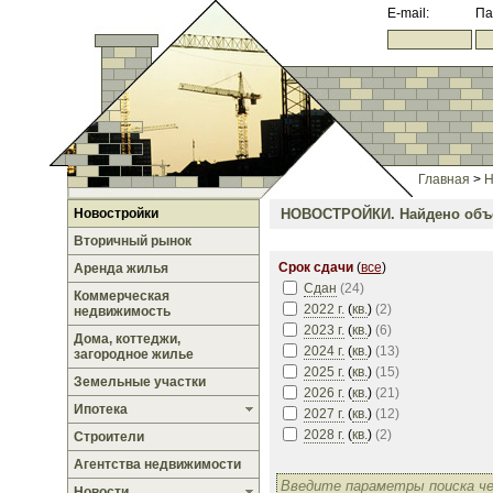
E-mail:
Па
Главная
>
Н
Новостройки
НОВОСТРОЙКИ.
Найдено объе
Вторичный рынок
Срок сдачи
(
все
)
Аренда жилья
Сдан
(
24
)
Коммерческая
2022 г.
(
кв.
)
(
2
)
недвижимость
2023 г.
(
кв.
)
(
6
)
Дома, коттеджи,
2024 г.
(
кв.
)
(
13
)
загородное жилье
2025 г.
(
кв.
)
(
15
)
Земельные участки
2026 г.
(
кв.
)
(
21
)
Ипотека
2027 г.
(
кв.
)
(
12
)
2028 г.
(
кв.
)
(
2
)
Строители
Агентства недвижимости
Новости