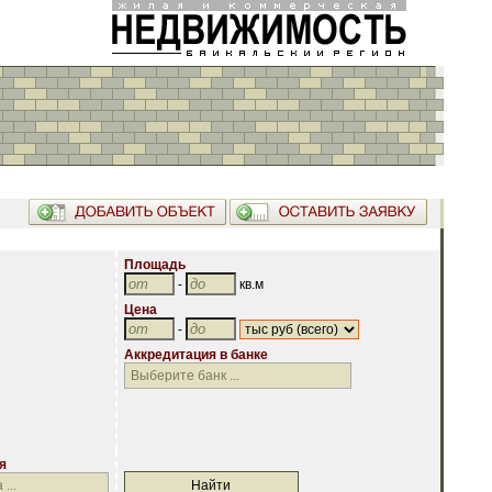
Площадь
-
кв.м
Цена
-
Аккредитация в банке
Аккредитация в банке
я
я