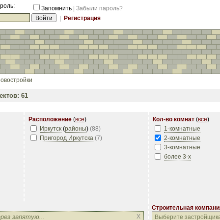
роль:
Запомнить
|
Забыли пароль?
|
Регистрация
овостройки
ктов: 61
Расположение
(
все
)
Кол-во комнат
(
все
)
Иркутск
(
районы
)
(
88
)
1-комнатные
Пригород Иркутска
(
7
)
2-комнатные
3-комнатные
более 3-х
Строительная компани
Строительная компани
X