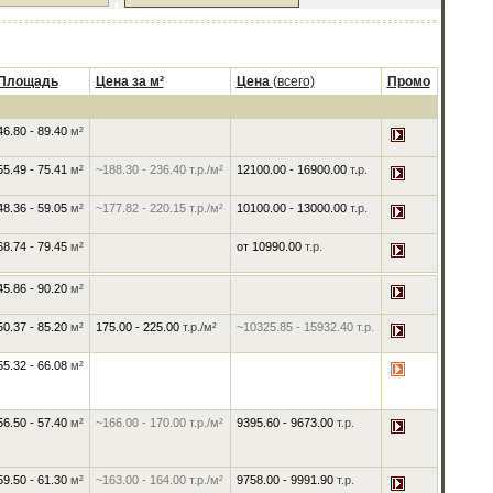
Площадь
Цена за м²
Цена
(всего)
Промо
46.80 - 89.40
м²
55.49 - 75.41
м²
~188.30
-
236.40
т.р./м²
12100.00
-
16900.00
т.р.
48.36 - 59.05
м²
~177.82
-
220.15
т.р./м²
10100.00
-
13000.00
т.р.
68.74 - 79.45
м²
от
10990.00
т.р.
45.86 - 90.20
м²
50.37 - 85.20
м²
175.00
-
225.00
т.р./м²
~10325.85
-
15932.40
т.р.
55.32 - 66.08
м²
56.50 - 57.40
м²
~166.00
-
170.00
т.р./м²
9395.60
-
9673.00
т.р.
59.50 - 61.30
м²
~163.00
-
164.00
т.р./м²
9758.00
-
9991.90
т.р.