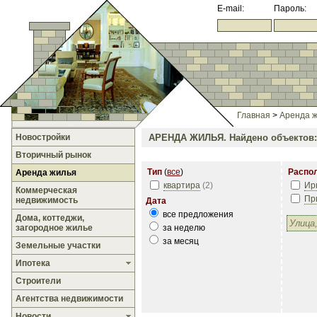
E-mail:
Пароль:
Главная
>
Аренда 
Новостройки
АРЕНДА ЖИЛЬЯ.
Найдено объектов:
Вторичный рынок
Тип
(
все
)
Распо
Аренда жилья
квартира
(
2
)
Ир
Коммерческая
Пр
недвижимость
Дата
все предложения
Дома, коттеджи,
загородное жилье
за неделю
за месяц
Земельные участки
Ипотека
Строители
Агентства недвижимости
Новости