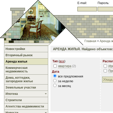
E-mail:
Пароль:
Главная
>
Аренда 
Новостройки
АРЕНДА ЖИЛЬЯ.
Найдено объектов:
Вторичный рынок
Тип
(
все
)
Распо
Аренда жилья
квартира
(
2
)
Ир
Коммерческая
Пр
недвижимость
Дата
все предложения
Дома, коттеджи,
загородное жилье
за неделю
за месяц
Земельные участки
Ипотека
Строители
Агентства недвижимости
Новости