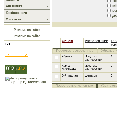
де
п/
Аналитика
мо
Конференции
др
О проекте
Реклама на сайте
Реклама на сайте
Объект
Расположение
Кол
12+
ком
Посмотреть отмеченные
Убрать от
Жукова
Иркутск /
2
Октябрьский
Карла
Иркутск /
2
Либкнехта
Октябрьский
6-й Квартал
Шелехов
3
Посмотреть отмеченные
Убрать от