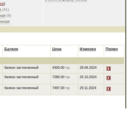
се
)
я
(
41
)
ная
(
9
)
енная
Балкон
Цена
Изменен
Промо
балкон застекленный
4300.00
т.р.
28.06.2024
балкон застекленный
7280.00
т.р.
25.10.2024
балкон застекленный
7497.00
т.р.
29.11.2024