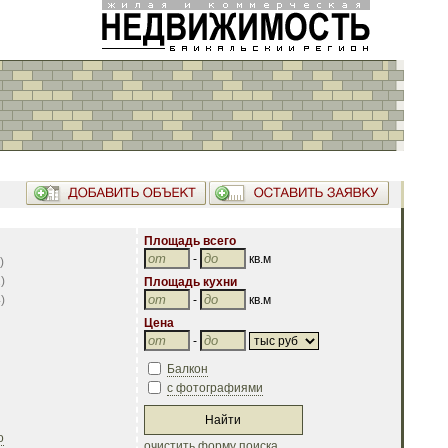
Площадь всего
-
кв.м
)
2
)
Площадь кухни
4
)
-
кв.м
Цена
-
Балкон
с фотографиями
о
очистить форму поиска