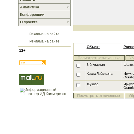
Аналитика
Конференции
О проекте
Реклама на сайте
Реклама на сайте
Объект
Расп
12+
Посмотреть отмеченные
Уб
6-й Квартал
Шелех
Карла Либкнехта
Иркутс
Октяб
Жукова
Иркутс
Октяб
Посмотреть отмеченные
Уб