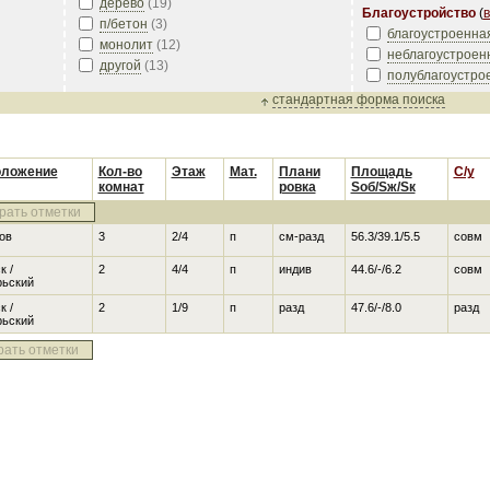
дерево
(
19
)
Благоустройство
(
в
п/бетон
(
3
)
благоустроенна
монолит
(
12
)
неблагоустроен
другой
(
13
)
полублагоустро
стандартная форма поиска
оложение
Кол-во
Этаж
Мат.
Плани
Площадь
С/у
комнат
ровка
Sоб/Sж/Sк
рать отметки
ов
3
2/4
п
см-разд
56.3/39.1/5.5
совм
к /
2
4/4
п
индив
44.6/-/6.2
совм
рьский
к /
2
1/9
п
разд
47.6/-/8.0
разд
рьский
рать отметки