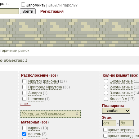
роль:
Запомнить
|
Забыли пароль?
|
Регистрация
торичный рынок
о объектов: 3
Расположение
(
все
)
Кол-во комнат
(
все
)
Иркутск
(
районы
)
(
27
)
1-комнатные
(
11
Пригород Иркутска
(
33
)
2-комнатные
(
1
Ангарск
(
1
)
3-комнатные
(
1
Шелехов
(
1
)
более 3-х
(
17
)
еще...
Планировка
X
Этаж
Материал
(
все
)
-
кирпич
(
13
)
кроме первого
панель
(
3
)
кроме последнег