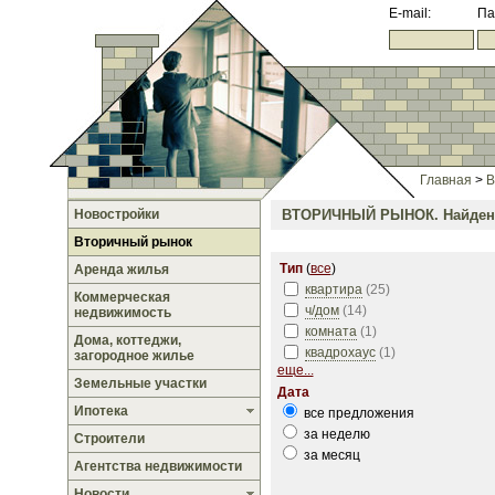
E-mail:
Па
Главная
>
В
Новостройки
ВТОРИЧНЫЙ РЫНОК.
Найден
Вторичный рынок
Тип
(
все
)
Аренда жилья
квартира
(
25
)
Коммерческая
ч/дом
(
14
)
недвижимость
комната
(
1
)
Дома, коттеджи,
квадрохаус
(
1
)
загородное жилье
еще...
Земельные участки
Дата
Ипотека
все предложения
за неделю
Строители
за месяц
Агентства недвижимости
Новости