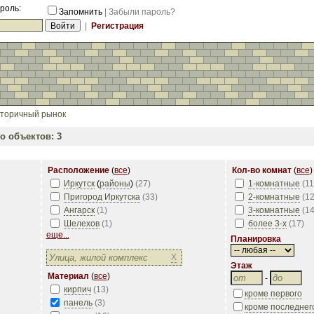
роль:
Запомнить
|
Забыли пароль?
|
Регистрация
торичный рынок
о объектов: 3
Расположение
(
все
)
Кол-во комнат
(
все
)
Иркутск
(
районы
)
(
27
)
1-комнатные
(
11
Пригород Иркутска
(
33
)
2-комнатные
(
1
Ангарск
(
1
)
3-комнатные
(
1
Шелехов
(
1
)
более 3-х
(
17
)
еще...
Планировка
X
Этаж
Материал
(
все
)
-
кирпич
(
13
)
кроме первого
панель
(
3
)
кроме последнег