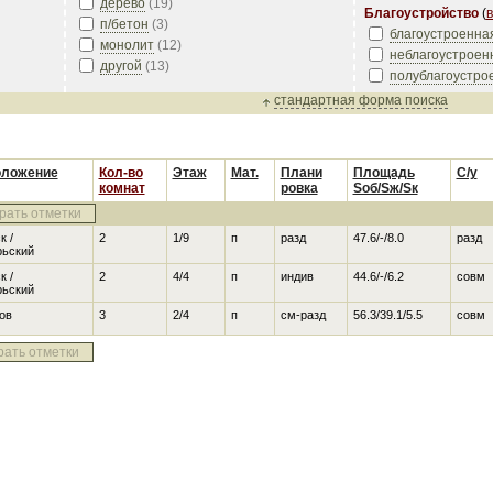
дерево
(
19
)
Благоустройство
(
в
п/бетон
(
3
)
благоустроенна
монолит
(
12
)
неблагоустроен
другой
(
13
)
полублагоустро
стандартная форма поиска
оложение
Кол-во
Этаж
Мат.
Плани
Площадь
С/у
комнат
ровка
Sоб/Sж/Sк
рать отметки
к /
2
1/9
п
разд
47.6/-/8.0
разд
рьский
к /
2
4/4
п
индив
44.6/-/6.2
совм
рьский
ов
3
2/4
п
см-разд
56.3/39.1/5.5
совм
рать отметки