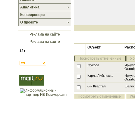
Аналитика
Конференции
О проекте
Реклама на сайте
Реклама на сайте
Объект
Расп
12+
Посмотреть отмеченные
Уб
Жукова
Иркутс
Октяб
Карла Либкнехта
Иркутс
Октяб
6-й Квартал
Шелех
Посмотреть отмеченные
Уб