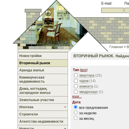
E-mail:
Па
Главная
>
В
Новостройки
ВТОРИЧНЫЙ РЫНОК.
Найден
Вторичный рынок
Тип
(
все
)
Аренда жилья
квартира
(
25
)
Коммерческая
ч/дом
(
14
)
недвижимость
комната
(
1
)
Дома, коттеджи,
квадрохаус
(
1
)
загородное жилье
еще...
Земельные участки
Дата
Ипотека
все предложения
за неделю
Строители
за месяц
Агентства недвижимости
Новости