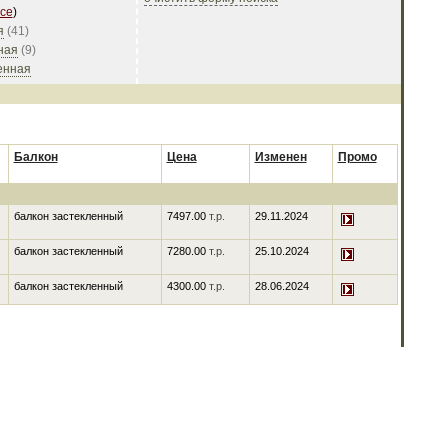
се
)
я
(
41
)
ная
(
9
)
енная
Балкон
Цена
Изменен
Промо
балкон застекленный
7497.00
т.р.
29.11.2024
балкон застекленный
7280.00
т.р.
25.10.2024
балкон застекленный
4300.00
т.р.
28.06.2024