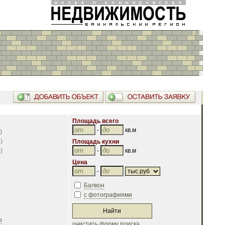
Площадь всего
-
кв.м
)
2
)
Площадь кухни
4
)
-
кв.м
Цена
-
Балкон
с фотографиями
о
очистить форму поиска