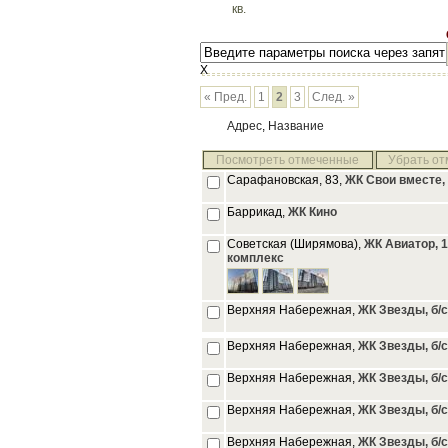
кв.
X
« Пред.
1
2
3
След. »
Адрес
,
Название
Посмотреть отмеченные
Убрать от
Сарафановская, 83,
ЖК Свои вместе, 
Баррикад,
ЖК Кино
Советская (Ширямова),
ЖК Авиатор, 1
комплекс
Верхняя Набережная,
ЖК Звезды, б/с
Верхняя Набережная,
ЖК Звезды, б/с
Верхняя Набережная,
ЖК Звезды, б/с
Верхняя Набережная,
ЖК Звезды, б/с
Верхняя Набережная,
ЖК Звезды, б/с