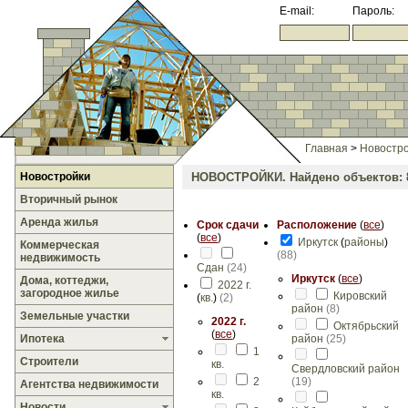
E-mail:
Пароль:
Главная
>
Новостр
Новостройки
НОВОСТРОЙКИ.
Найдено объектов: 
Вторичный рынок
Аренда жилья
Срок сдачи
Расположение
(
все
)
(
все
)
Иркутск
(
районы
)
Коммерческая
(
88
)
недвижимость
Сдан
(
24
)
Иркутск
(
все
)
Дома, коттеджи,
2022 г.
загородное жилье
Кировский
(
кв.
)
(
2
)
район
(
8
)
Земельные участки
2022 г.
Октябрьский
(
все
)
Ипотека
район
(
25
)
1
Строители
кв.
Свердловский район
2
(
19
)
Агентства недвижимости
кв.
Новости