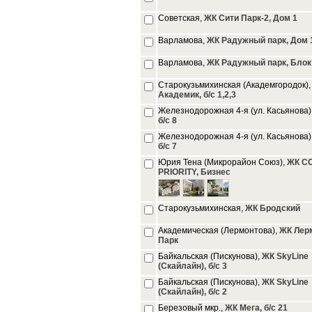
Советская,
ЖК Сити Парк-2, Дом 1
Варламова,
ЖК Радужный парк, Дом 1
Варламова,
ЖК Радужный парк, Блок
Старокузьмихинская (Академгородок)
Академик, б/с 1,2,3
Железнодорожная 4-я (ул. Касьянова)
б/с 8
Железнодорожная 4-я (ул. Касьянова)
б/с 7
Юрия Тена (Микрорайон Союз),
ЖК С
PRIORITY, Бизнес
Старокузьмихинская,
ЖК Бродский
Академическая (Лермонтова),
ЖК Лер
Парк
Байкальская (Пискунова),
ЖК SkyLine
(Скайлайн), б/с 3
Байкальская (Пискунова),
ЖК SkyLine
(Скайлайн), б/с 2
Березовый мкр.,
ЖК Мега, б/с 21