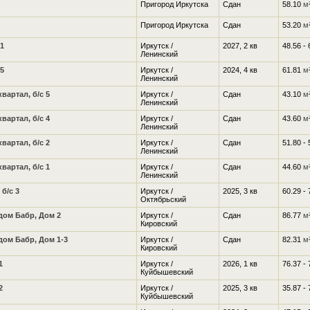
Пригород Иркутска
Сдан
58.10
м
Пригород Иркутска
Сдан
53.20
м
1
Иркутск /
2027, 2 кв
48.56 -
Ленинский
5
Иркутск /
2024, 4 кв
61.81
м
Ленинский
артал, б/с 5
Иркутск /
Сдан
43.10
м
Ленинский
артал, б/с 4
Иркутск /
Сдан
43.60
м
Ленинский
артал, б/с 2
Иркутск /
Сдан
51.80 -
Ленинский
артал, б/с 1
Иркутск /
Сдан
44.60
м
Ленинский
б/с 3
Иркутск /
2025, 3 кв
60.29 -
Октябрьский
ом Бабр, Дом 2
Иркутск /
Сдан
86.77
м
Кировский
ом Бабр, Дом 1-3
Иркутск /
Сдан
82.31
м
Кировский
1
Иркутск /
2026, 1 кв
76.37 -
Куйбышевский
2
Иркутск /
2025, 3 кв
35.87 -
Куйбышевский