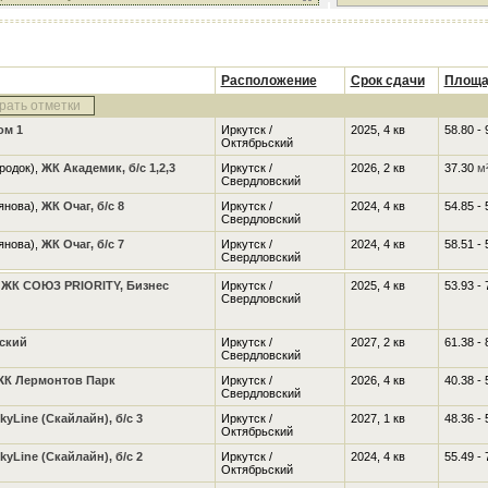
Расположение
Срок сдачи
Площа
рать отметки
ом 1
Иркутск /
2025, 4 кв
58.80 -
Октябрьский
родок),
ЖК Академик, б/с 1,2,3
Иркутск /
2026, 2 кв
37.30
м
Свердловский
янова),
ЖК Очаг, б/с 8
Иркутск /
2024, 4 кв
54.85 -
Свердловский
янова),
ЖК Очаг, б/с 7
Иркутск /
2024, 4 кв
58.51 -
Свердловский
,
ЖК СОЮЗ PRIORITY, Бизнес
Иркутск /
2025, 4 кв
53.93 -
Свердловский
ский
Иркутск /
2027, 2 кв
61.38 -
Свердловский
ЖК Лермонтов Парк
Иркутск /
2026, 4 кв
40.38 -
Свердловский
kyLine (Скайлайн), б/с 3
Иркутск /
2027, 1 кв
48.36 -
Октябрьский
kyLine (Скайлайн), б/с 2
Иркутск /
2024, 4 кв
55.49 -
Октябрьский