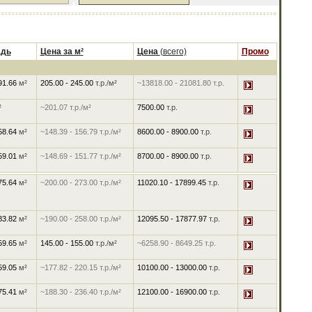
дь
Цена за м²
Цена
(всего)
Промо
 91.66
м²
205.00
-
245.00
т.р./м²
~13818.00
-
21081.80
т.р.
²
~201.07
т.р./м²
7500.00
т.р.
 58.64
м²
~148.39
-
156.79
т.р./м²
8600.00
-
8900.00
т.р.
 59.01
м²
~148.69
-
151.77
т.р./м²
8700.00
-
8900.00
т.р.
 75.64
м²
~200.00
-
273.00
т.р./м²
11020.10
-
17899.45
т.р.
 83.82
м²
~190.00
-
258.00
т.р./м²
12095.50
-
17877.97
т.р.
 59.65
м²
145.00
-
155.00
т.р./м²
~6258.90
-
8649.25
т.р.
 59.05
м²
~177.82
-
220.15
т.р./м²
10100.00
-
13000.00
т.р.
 75.41
м²
~188.30
-
236.40
т.р./м²
12100.00
-
16900.00
т.р.