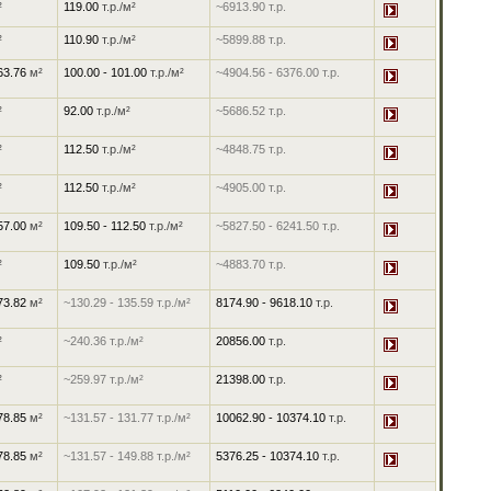
²
119.00
т.р./м²
~6913.90
т.р.
²
110.90
т.р./м²
~5899.88
т.р.
 63.76
м²
100.00
-
101.00
т.р./м²
~4904.56
-
6376.00
т.р.
²
92.00
т.р./м²
~5686.52
т.р.
²
112.50
т.р./м²
~4848.75
т.р.
²
112.50
т.р./м²
~4905.00
т.р.
 57.00
м²
109.50
-
112.50
т.р./м²
~5827.50
-
6241.50
т.р.
²
109.50
т.р./м²
~4883.70
т.р.
 73.82
м²
~130.29
-
135.59
т.р./м²
8174.90
-
9618.10
т.р.
²
~240.36
т.р./м²
20856.00
т.р.
²
~259.97
т.р./м²
21398.00
т.р.
 78.85
м²
~131.57
-
131.77
т.р./м²
10062.90
-
10374.10
т.р.
 78.85
м²
~131.57
-
149.88
т.р./м²
5376.25
-
10374.10
т.р.