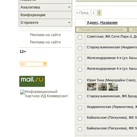
Аналитика
« Пред.
1
2
Конференции
О проекте
Адрес
,
Название
Посмотреть отмеченные
Уб
Реклама на сайте
Советская,
ЖК Сити Парк-2, Д
Реклама на сайте
Старокузьмихинская (Академго
12+
Железнодорожная 4-я (ул. Кась
Железнодорожная 4-я (ул. Кась
Юрия Тена (Микрорайон Союз)
Старокузьмихинская,
ЖК Брод
Академическая (Лермонтова),
Байкальская (Пискунова),
ЖК S
Байкальская (Пискунова),
ЖК S