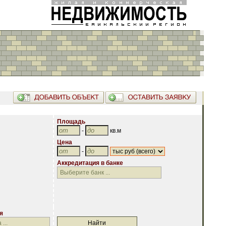
Площадь
-
кв.м
Цена
-
Аккредитация в банке
Аккредитация в банке
я
я