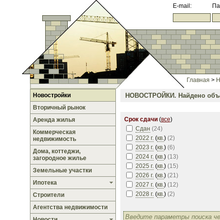
E-mail:
Па
Главная
>
Н
Новостройки
НОВОСТРОЙКИ.
Найдено объе
Вторичный рынок
Срок сдачи
(
все
)
Аренда жилья
Сдан
(
24
)
Коммерческая
2022 г.
(
кв.
)
(
2
)
недвижимость
2023 г.
(
кв.
)
(
6
)
Дома, коттеджи,
2024 г.
(
кв.
)
(
13
)
загородное жилье
2025 г.
(
кв.
)
(
15
)
Земельные участки
2026 г.
(
кв.
)
(
21
)
Ипотека
2027 г.
(
кв.
)
(
12
)
2028 г.
(
кв.
)
(
2
)
Строители
Агентства недвижимости
Новости