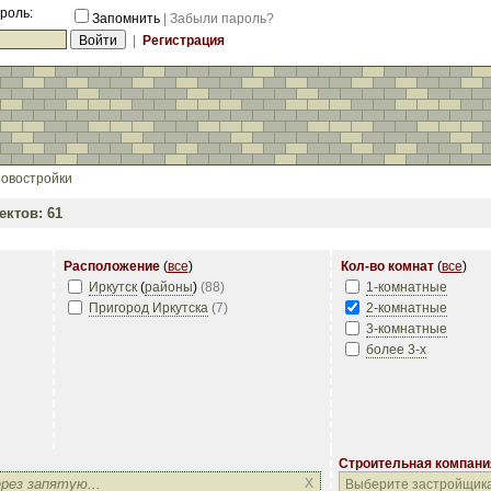
роль:
Запомнить
|
Забыли пароль?
|
Регистрация
овостройки
ктов: 61
Расположение
(
все
)
Кол-во комнат
(
все
)
Иркутск
(
районы
)
(
88
)
1-комнатные
Пригород Иркутска
(
7
)
2-комнатные
3-комнатные
более 3-х
Строительная компани
Строительная компани
X