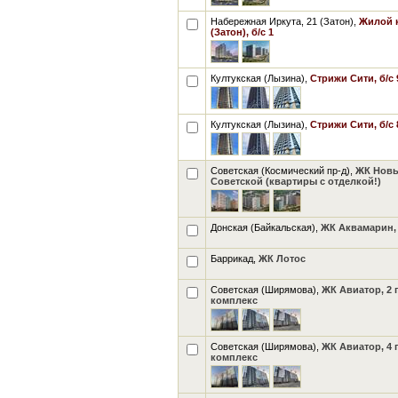
Набережная Иркута, 21 (Затон),
Жилой к
(Затон), б/с 1
Култукская (Лызина),
Стрижи Сити, б/с 
Култукская (Лызина),
Стрижи Сити, б/с 
Советская (Космический пр-д),
ЖК Новы
Советской (квартиры с отделкой!)
Донская (Байкальская),
ЖК Аквамарин, 
Баррикад,
ЖК Лотос
Советская (Ширямова),
ЖК Авиатор, 2 
комплекс
Советская (Ширямова),
ЖК Авиатор, 4 
комплекс