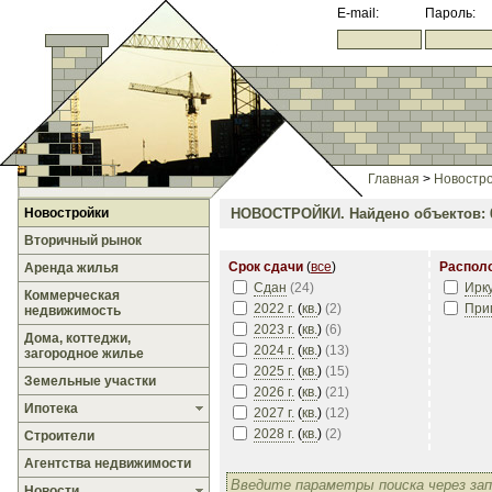
E-mail:
Пароль:
Главная
>
Новостр
Новостройки
НОВОСТРОЙКИ.
Найдено объектов: 
Вторичный рынок
Срок сдачи
(
все
)
Распол
Аренда жилья
Сдан
(
24
)
Ирк
Коммерческая
2022 г.
(
кв.
)
(
2
)
При
недвижимость
2023 г.
(
кв.
)
(
6
)
Дома, коттеджи,
2024 г.
(
кв.
)
(
13
)
загородное жилье
2025 г.
(
кв.
)
(
15
)
Земельные участки
2026 г.
(
кв.
)
(
21
)
Ипотека
2027 г.
(
кв.
)
(
12
)
2028 г.
(
кв.
)
(
2
)
Строители
Агентства недвижимости
Новости