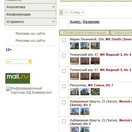
Аналитика
1
2
След. »
Конференции
О проекте
Адрес
,
Название
Посмотреть отмеченные
Убрать от
Реклама на сайте
Марии Ульяновой, 25А,
ЖК Zenith (Зенит
Реклама на сайте
12+
Топкинский м/р, 67,
ЖК Видный-3, б/с 4
Топкинский м/р, 67,
ЖК Видный-3, б/с 3
Пискунова,
ЖК Семья, б/с 7
Набережная Иркута, 21 (Затон),
Жилой к
(Затон), б/с 3
Набережная Иркута, 21 (Затон),
Жилой к
(Затон), б/с 2